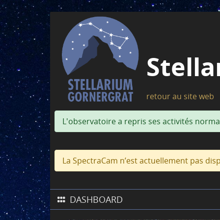
Stell
retour au site web
L'observatoire a repris ses activités nor
La SpectraCam n’est actuellement pas disp
DASHBOARD