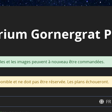
arium Gornergrat P
males et les images peuvent à nouveau être commandées.
onible et ne doit pas être réservée. Les plans échoueront.
FR